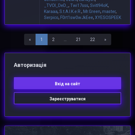
_TVOI_DeD_
,
Twi17sss
,
Svitl94oK
,
Karaaa
,
S.t.A.l.K.e.R.
,
Mr.Green
,
master
,
Serpico
,
F0rt1sw0wJkEee
,
XYESOSPEEK
Назад
Вперед
«
1
2
...
21
22
»
Авторизацiя
Вхiд на сайт
Зареєструватися