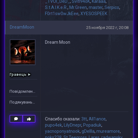
_TVOI_DeD_
,
Svitl94oK
,
Karaaa
,
S.t.A.l.K.e.R.
,
Mr.Green
,
master
,
Serpico
,
F0rt1sw0wJkEee
,
XYESOSPEEK
DreamMoon
25 ноября 2022 г, 20:08
Dream Moon
Гравець ►
Повідомлень: 2
Подякувань: 63
Спасибо сказали:
3tt
,
All1ance
,
pupo4ek
,
LilyDnepr
,
Popadiuk
,
yacnoponyatnook
,
gDeIIIa
,
mureamore
,
noks228
,
St.Teegross
,
Lares
,
radwansky
,