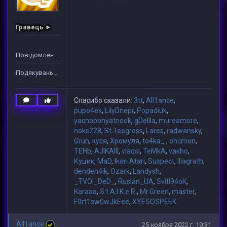
Гравець ►
Повідомлень: 1
Подякувань: 39
Спасибо сказали:
3tt
,
All1ance
,
pupo4ek
,
LilyDnepr
,
Popadiuk
,
yacnoponyatnook
,
gDeIIIa
,
mureamore
,
noks228
,
St.Teegross
,
Lares
,
radwansky
,
Grun
,
куся
,
Хромуля
,
to4ka_.
,
ohcmon
,
TEHb
,
AJIKAIII
,
vlaqsi
,
TeMkA
,
vakho
,
Куцик
,
MaD
,
Ikari Atari
,
Suspect
,
lllagrath
,
denden4ik
,
Ozark
,
Landysh
,
_TVOI_DeD_
,
Ruslan_UA
,
Svitl94oK
,
Karaaa
,
S.t.A.l.K.e.R.
,
Mr.Green
,
master
,
F0rt1sw0wJkEee
,
XYESOSPEEK
All1ance
25 ноября 2022 г, 19:31