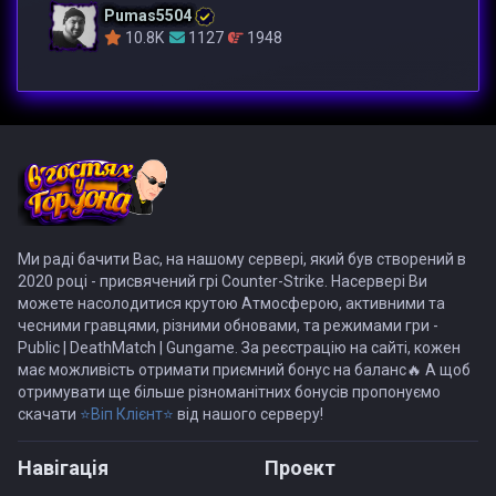
Pumas5504
10.8K
1127
1948
Ми раді бачити Вас, на нашому сервері, який був створений в
2020 році - присвячений грі Counter-Strike. Насервері Ви
можете насолодитися крутою Атмосферою, активними та
чесними гравцями, різними обновами, та режимами гри -
Public | DeathMatch | Gungame. За реєстрацію на сайті, кожен
має можливість отримати приємний бонус на баланс🔥 А щоб
отримувати ще більше різноманітних бонусів пропонуємо
скачати
⭐Віп Клієнт⭐
від нашого серверу!
Навiгацiя
Проект