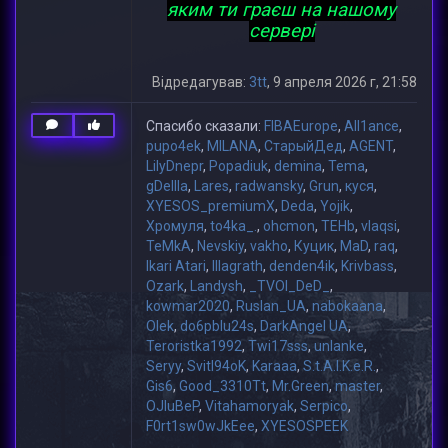
яким ти граєш на нашому
сервері
Відредагував:
3tt
, 9 апреля 2026 г, 21:58
Спасибо сказали:
FIBAEurope
,
All1ance
,
pupo4ek
,
MILANA
,
СтарыйДед
,
AGENT
,
LilyDnepr
,
Popadiuk
,
demina
,
Tema
,
gDeIIIa
,
Lares
,
radwansky
,
Grun
,
куся
,
XYESOS_premiumX
,
Deda
,
Yojik
,
Хромуля
,
to4ka_.
,
ohcmon
,
TEHb
,
vlaqsi
,
TeMkA
,
Nevskiy
,
vakho
,
Куцик
,
MaD
,
raq
,
Ikari Atari
,
lllagrath
,
denden4ik
,
Krivbass
,
Ozark
,
Landysh
,
_TVOI_DeD_
,
kowmar2020
,
Ruslan_UA
,
nabokaana
,
Olek
,
do6pblu24s
,
DarkAngel UA
,
Teroristka1992
,
Twi17sss
,
unlanke
,
Seryy
,
Svitl94oK
,
Karaaa
,
S.t.A.l.K.e.R.
,
Gis6
,
Good_3310Tt
,
Mr.Green
,
master
,
OJIuBeP
,
Vitahamoryak
,
Serpico
,
F0rt1sw0wJkEee
,
XYESOSPEEK