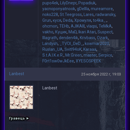
pupo4ek
,
LilyDnepr
,
Popadiuk
,
yacnoponyatnook
,
gDeIIIa
,
mureamore
,
noks228
,
St.Teegross
,
Lares
,
radwansky
,
Grun
,
куся
,
Deda
,
Хромуля
,
to4ka_.
,
ohcmon
,
TEHb
,
AJIKAIII
,
vlaqsi
,
TeMkA
,
vakho
,
Куцик
,
MaD
,
Ikari Atari
,
Suspect
,
lllagrath
,
denden4ik
,
Krivbass
,
Ozark
,
Landysh
,
_TVOI_DeD_
,
kowmar2020
,
Ruslan_UA
,
Svitl94oK
,
Karaaa
,
S.t.A.l.K.e.R.
,
Mr.Green
,
master
,
Serpico
,
F0rt1sw0wJkEee
,
XYESOSPEEK
Lanbest
25 ноября 2022 г, 19:03
Lanbest
Гравець ►