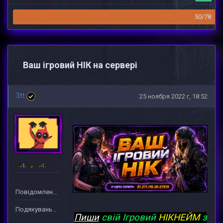
50/78
Ваш ігровий НІК на сервері
3tt
25 ноября 2022 г, 18:52
Власник
Повідомлень: 166
Подякувань: 2279
Пиши
свій Ігровий
НІКНЕЙМ
з