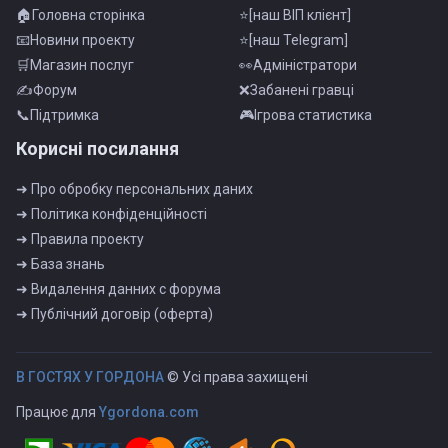
🏠Головна сторінка
⭐[наш ВІП клієнт]
📧Новини проекту
⭐[наш Telegram]
🛒Магазин послуг
👀Адмiнiстратори
✍Форум
❌Забанені гравці
📞Пiдтримка
🎮Iгрова статистика
Корисні посилання
➜ Про обробку персональних даних
➜ Полiтика конфiденцiйностi
➜ Правила проекту
➜ База знань
➜ Видалення данних с форума
➜ Публiчний договiр (оферта)
B ГOCTЯX У ГOPДOHA
© Усі права захищені
Працює для
Ygordona.com