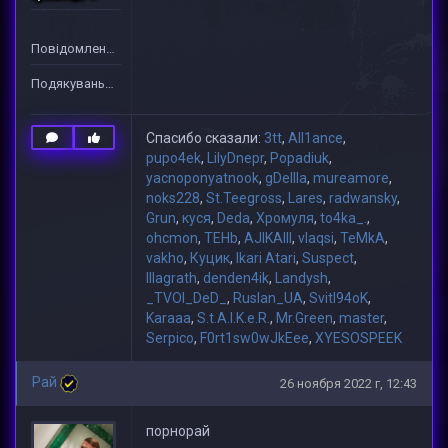
Повідомлень: 2
Подякувань: 49
Спасибо сказали:
3tt
,
All1ance
,
pupo4ek
,
LilyDnepr
,
Popadiuk
,
yacnoponyatnook
,
gDeIIIa
,
mureamore
,
noks228
,
St.Teegross
,
Lares
,
radwansky
,
Grun
,
куся
,
Deda
,
Хромуля
,
to4ka_.
,
ohcmon
,
TEHb
,
AJIKAIII
,
vlaqsi
,
TeMkA
,
vakho
,
Куцик
,
Ikari Atari
,
Suspect
,
lllagrath
,
denden4ik
,
Landysh
,
_TVOI_DeD_
,
Ruslan_UA
,
Svitl94oK
,
Karaaa
,
S.t.A.l.K.e.R.
,
Mr.Green
,
master
,
Serpico
,
F0rt1sw0wJkEee
,
XYESOSPEEK
Рай
26 ноября 2022 г, 12:43
порнорай