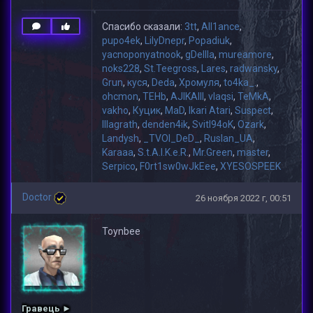
Спасибо сказали:
3tt
,
All1ance
,
pupo4ek
,
LilyDnepr
,
Popadiuk
,
yacnoponyatnook
,
gDeIIIa
,
mureamore
,
noks228
,
St.Teegross
,
Lares
,
radwansky
,
Grun
,
куся
,
Deda
,
Хромуля
,
to4ka_.
,
ohcmon
,
TEHb
,
AJIKAIII
,
vlaqsi
,
TeMkA
,
vakho
,
Куцик
,
MaD
,
Ikari Atari
,
Suspect
,
lllagrath
,
denden4ik
,
Svitl94oK
,
Ozark
,
Landysh
,
_TVOI_DeD_
,
Ruslan_UA
,
Karaaa
,
S.t.A.l.K.e.R.
,
Mr.Green
,
master
,
Serpico
,
F0rt1sw0wJkEee
,
XYESOSPEEK
Doctor
26 ноября 2022 г, 00:51
Toynbee
Гравець ►