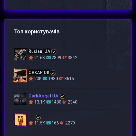
Топ користувачів
Ruslan_UA
21.6K
2399
3842
САХАР ОК
20K
1930
3615
DarkAngel UA
13.1K
1480
2340
3tt
11.5K
166
2279