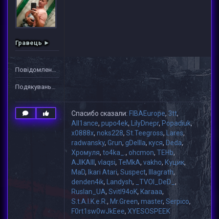
Гравець ►
Повідомлень: 1
Подякувань: 40
Спасибо сказали:
FIBAEurope
,
3tt
,
All1ance
,
pupo4ek
,
LilyDnepr
,
Popadiuk
,
x0888x
,
noks228
,
St.Teegross
,
Lares
,
radwansky
,
Grun
,
gDeIIIa
,
куся
,
Deda
,
Хромуля
,
to4ka_.
,
ohcmon
,
TEHb
,
AJIKAIII
,
vlaqsi
,
TeMkA
,
vakho
,
Куцик
,
MaD
,
Ikari Atari
,
Suspect
,
lllagrath
,
denden4ik
,
Landysh
,
_TVOI_DeD_
,
Ruslan_UA
,
Svitl94oK
,
Karaaa
,
S.t.A.l.K.e.R.
,
Mr.Green
,
master
,
Serpico
,
F0rt1sw0wJkEee
,
XYESOSPEEK