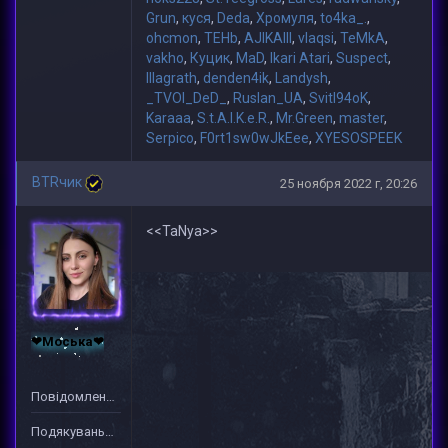
Grun
,
куся
,
Deda
,
Хромуля
,
to4ka_.
,
ohcmon
,
TEHb
,
AJIKAIII
,
vlaqsi
,
TeMkA
,
vakho
,
Куцик
,
MaD
,
Ikari Atari
,
Suspect
,
lllagrath
,
denden4ik
,
Landysh
,
_TVOI_DeD_
,
Ruslan_UA
,
Svitl94oK
,
Karaaa
,
S.t.A.l.K.e.R.
,
Mr.Green
,
master
,
Serpico
,
F0rt1sw0wJkEee
,
XYESOSPEEK
BTRчик
25 ноября 2022 г, 20:26
<<TaNya>>
❤Моська❤
Повідомлень: 767
Подякувань: 1270