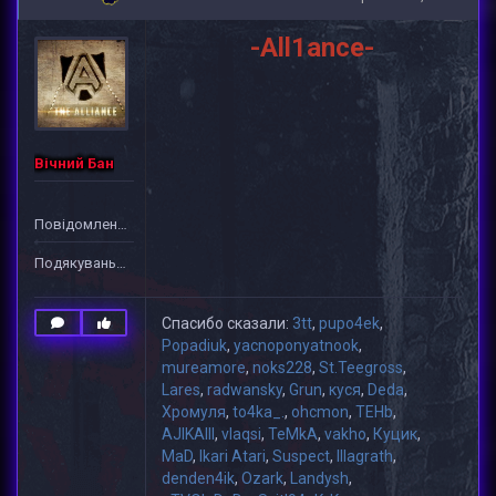
-All1ance-
Вічний Бан
Повідомлень: 1
Подякувань: 37
Спасибо сказали:
3tt
,
pupo4ek
,
Popadiuk
,
yacnoponyatnook
,
mureamore
,
noks228
,
St.Teegross
,
Lares
,
radwansky
,
Grun
,
куся
,
Deda
,
Хромуля
,
to4ka_.
,
ohcmon
,
TEHb
,
AJIKAIII
,
vlaqsi
,
TeMkA
,
vakho
,
Куцик
,
MaD
,
Ikari Atari
,
Suspect
,
lllagrath
,
denden4ik
,
Ozark
,
Landysh
,