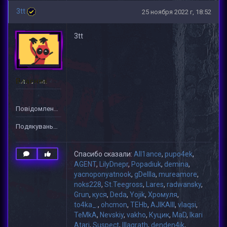
3tt
25 ноября 2022 г, 18:52
3tt
Власник
Повідомлень: 166
Подякувань: 2279
Спасибо сказали:
All1ance
,
pupo4ek
,
AGENT
,
LilyDnepr
,
Popadiuk
,
demina
,
yacnoponyatnook
,
gDeIIIa
,
mureamore
,
noks228
,
St.Teegross
,
Lares
,
radwansky
,
Grun
,
куся
,
Deda
,
Yojik
,
Хромуля
,
to4ka_.
,
ohcmon
,
TEHb
,
AJIKAIII
,
vlaqsi
,
TeMkA
,
Nevskiy
,
vakho
,
Куцик
,
MaD
,
Ikari
Atari
,
Suspect
,
lllagrath
,
denden4ik
,