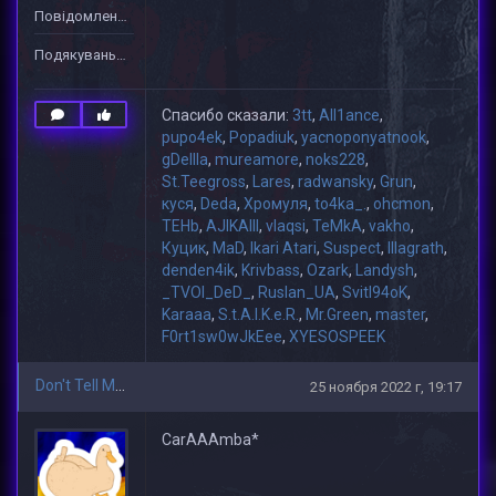
Повідомлень: 1
Подякувань: 40
Спасибо сказали:
3tt
,
All1ance
,
pupo4ek
,
Popadiuk
,
yacnoponyatnook
,
gDeIIIa
,
mureamore
,
noks228
,
St.Teegross
,
Lares
,
radwansky
,
Grun
,
куся
,
Deda
,
Хромуля
,
to4ka_.
,
ohcmon
,
TEHb
,
AJIKAIII
,
vlaqsi
,
TeMkA
,
vakho
,
Куцик
,
MaD
,
Ikari Atari
,
Suspect
,
lllagrath
,
denden4ik
,
Krivbass
,
Ozark
,
Landysh
,
_TVOI_DeD_
,
Ruslan_UA
,
Svitl94oK
,
Karaaa
,
S.t.A.l.K.e.R.
,
Mr.Green
,
master
,
F0rt1sw0wJkEee
,
XYESOSPEEK
Don't Tell Mom
25 ноября 2022 г, 19:17
CarAAAmba*