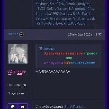
Krivbass
,
Svitl94oK
,
Ozark
,
Landysh
,
_TVOI_DeD_
,
Ruslan_UA
,
do6pblu24s
,
Teroristka1992
,
Karaaa
,
S.t.A.l.K.e.R.
,
Seryy
,
Mr.Green
,
master
,
Vitahamoryak
,
F0rt1sw0wJkEee
,
XYESOSPEEK
Marina
25 ноября 2022 г, 18:57
3tt писал:
Здесь указываем свой
игровой
ник
и получаем
500
поинтов /anew
ღДівчинаღ
MARINAAAAAAAAAA
Повідомлень: 3
Подякувань: 74
Спасибо сказали:
3tt
,
All1ance
,