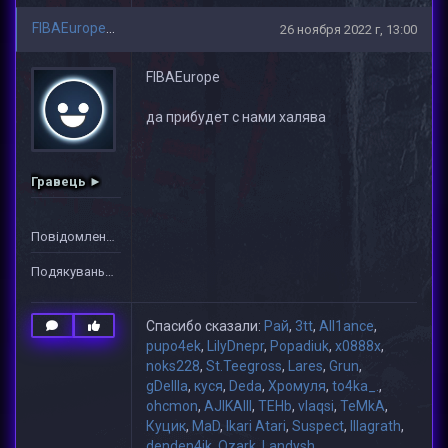
FIBAEurope
26 ноября 2022 г, 13:00
FIBAEurope
да прибудет с нами халява
Гравець ►
Повідомлень: 2
Подякувань: 57
Спасибо сказали:
Рай
,
3tt
,
All1ance
,
pupo4ek
,
LilyDnepr
,
Popadiuk
,
x0888x
,
noks228
,
St.Teegross
,
Lares
,
Grun
,
gDeIIIa
,
куся
,
Deda
,
Хромуля
,
to4ka_.
,
ohcmon
,
AJIKAIII
,
TEHb
,
vlaqsi
,
TeMkA
,
Куцик
,
MaD
,
Ikari Atari
,
Suspect
,
lllagrath
,
denden4ik
,
Ozark
,
Landysh
,