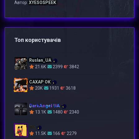
Автор:
XYESOSPEEK
Топ користувачів
Ruslan_UA
21.6K
2399
3842
САХАР ОК
20K
1931
3618
DarkAngel UA
13.1K
1480
2340
3tt
11.5K
166
2279