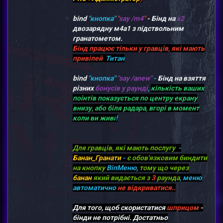
bind
"кнопка"
"
say /m4
"
- Бінд на
x2
двозарядну м4а1 з підствольним
гранатометом.
Бінд працює тільки у гравців, які мають
привілей
Титан
bind
"кнопка"
"say /anew"
-
Бінд на взяття
різних
бонусів у раунді
,
кількість ваших
поінтів показується по центру екрану
внизу, або біля радара, вгорі в момент
коли ви живі
!
Для гравців, які мають послугу
-
Банан_Гранати
-
є обов'язковим биндити
на кнопку
ВіпМеню,
тому що через
банан
який видається з
3
раунда
, меню
автоматично
не відкриватися..
Для того, щоб скористатися
шприцом
-
бінди не потрібні. Достатньо