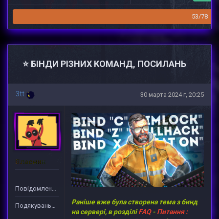
53/78
⭐ БІНДИ РІЗНИХ КОМАНД, ПОСИЛАНЬ
3tt
30 марта 2024 г, 20:25
Власник
Повідомлень: 166
Раніше вже була створена тема з бинд
Подякувань: 2279
на сервері, в розділі
FAQ
-
Питання :