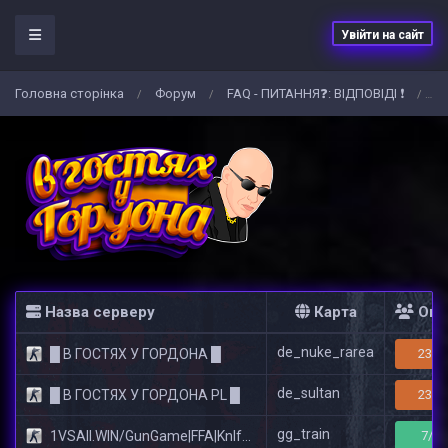
Увійти на сайт
Головна сторiнка
Форум
FAQ - ПИТАННЯ❓: ВIДПОВIДI ❗
⭐
/
/
/
Назва серверу
Карта
Онл
de_nuke_rarea
█ В ГОСТЯХ У ГОРДОНА █
23/3
de_sultan
█ В ГОСТЯХ У ГОРДОНА PL █
23/3
gg_train
1VSAll.WIN/GunGame|FFA|KnIfE MoD
7/14