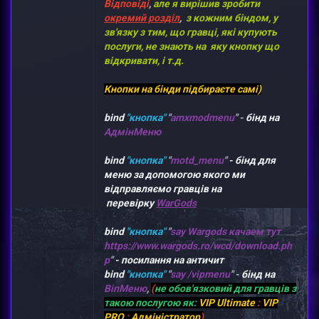
Відповіді
,
але я вирішив зробити
окремий розділ
,
з кожним біндом, у
зв'язку з тим, що гравці, які купують
послуги, не знають на яку кнопку що
відкривати, і т.д.
Кнопки на бінди підбираєте самі)
bind
"кнопка"
"
amxmodmenu
" -
бінд на
АдмінМеню
bind
"кнопка"
"
motd_menu
"
- бінд для
меню за допомогою якого ми
відправляємо гравців на
перевірку
WarGods
bind
"кнопка"
"
say Wargods качаем тут
https://www.wargods.ro/wcd/download.ph
p
"
- посилання на античит
bind
"кнопка"
"
say /vipmenu
" -
бінд на
ВіпМеню
,
(
не обов'язковий для гравців з
такою послугою як:
VIP Ultimate
:
VIP
PRO
:
Адміністратор
)