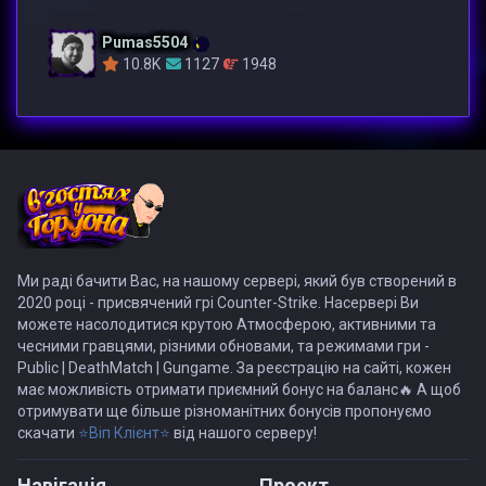
Pumas5504
10.8K
1127
1948
Ми раді бачити Вас, на нашому сервері, який був створений в
2020 році - присвячений грі Counter-Strike. Насервері Ви
можете насолодитися крутою Атмосферою, активними та
чесними гравцями, різними обновами, та режимами гри -
Public | DeathMatch | Gungame. За реєстрацію на сайті, кожен
має можливість отримати приємний бонус на баланс🔥 А щоб
отримувати ще більше різноманітних бонусів пропонуємо
скачати
⭐Віп Клієнт⭐
від нашого серверу!
Навiгацiя
Проект