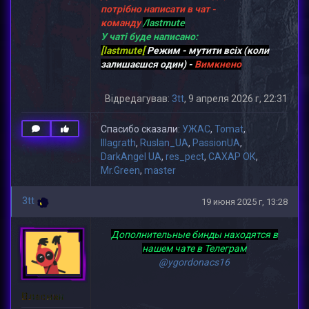
потрібно написати в чат -
команду
/lastmute
У чаті буде написано:
[lastmute[
Режим - мутити всіх (коли
залишаєшся один) -
Вимкнено
Відредагував:
3tt
, 9 апреля 2026 г, 22:31
Спасибо сказали:
УЖАС
,
Tomat
,
lllagrath
,
Ruslan_UA
,
PassionUA
,
DarkAngel UA
,
res_pect
,
САХАР ОК
,
Mr.Green
,
master
3tt
19 июня 2025 г, 13:28
Дополнительные бинды находятся в
нашем чате в Телеграм
@ygordonacs16
Власник