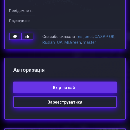
Повідомлень: 166
Подякувань: 2279
Спасибо сказали:
res_pect
,
САХАР ОК
,
Ruslan_UA
,
Mr.Green
,
master
Авторизацiя
Вхiд на сайт
Зареєструватися