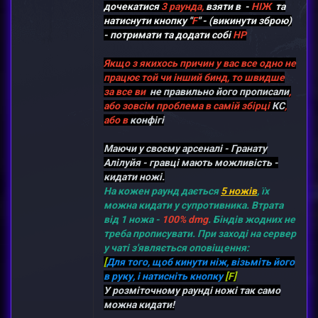
дочекатися
3 раунда,
взяти в -
НІЖ
та
натиснути кнопку
"
F
"
- (викинути зброю)
- потримати та додати собі
HP
Якщо з якихось причин у вас все одно не
працює той чи інший бинд, то швидше
за все ви
не правильно його прописали
,
або зовсім проблема в самій збірці
КС
,
або в
конфігі
Маючи у своєму арсеналі - Гранату
Алілуйя - гравці мають можливість -
кидати ножі.
На кожен раунд дається
5 ножів
, їх
можна кидати у супротивника. Втрата
від 1 ножа -
100% dmg
. Біндів жодних не
треба прописувати. При заході на сервер
у чаті з'являється оповіщення:
[
Для того, щоб кинути ніж, візьміть його
в руку, і натисніть кнопку
[F]
У розміточному раунді ножі так само
можна кидати!