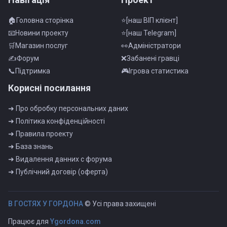
🏠Головна сторінка
⭐[наш ВІП клієнт]
📧Новини проекту
⭐[наш Telegram]
🛒Магазин послуг
👀Адмiнiстратори
✍Форум
❌Забанені гравці
📞Пiдтримка
🎮Iгрова статистика
Корисні посилання
➜ Про обробку персональних даних
➜ Полiтика конфiденцiйностi
➜ Правила проекту
➜ База знань
➜ Видалення данних с форума
➜ Публiчний договiр (оферта)
B ГOCTЯX У ГOPДOHA
© Усі права захищені
Працює для
Ygordona.com