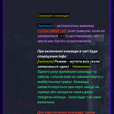
Серверні команди:
/lastmute
- автоматично вимикає
ГОЛОСОВИЙ ЧАТ
усім гравцям, коли ви
залишилися
1х1
із противником, або 1 і
проти вас багато супротивників.
При включенні команди в чаті буде
сповіщення Інфо:
[lastmute[
Режим - мутити всіх (коли
залишаєшся один) -
Увімкнено
Одного разу прописали команду та
забули, і ніколи вам не заважатимуть у
майбутньому гравці. Команда
запам'ятовується при пере заході на
сервер або заходячи через день/
тиждень/місяць - вона буде так само
включена.
Для відключення команди, також