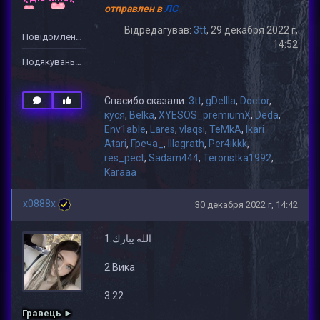
отправлен в
ЛС
Відредагував:
3tt
, 29 декабря 2022 г,
Повідомлень: 1
14:52
Подякувань: 19
Спасибо сказали:
3tt
,
gDeIIIa
,
Doctor
,
куся
,
Belka
,
XYESOS_premiumX
,
Deda
,
Env1able
,
Lares
,
vlaqsi
,
TeMkA
,
Ikari
Atari
,
Греча_
,
lllagrath
,
Per4ikkk
,
res_pect
,
Sadam444
,
Teroristka1992
,
Karaaa
x0888x
30 декабря 2022 г, 14:42
1.الله يبارك
2.Вика
3.22
Гравець ►