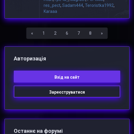
res_pect
,
Sadam444
,
Teroristka1992
,
Karaaa
Назад
Вперед
«
1
2
6
7
8
»
Авторизацiя
Вхiд на сайт
Зареєструватися
Останнє на форумі