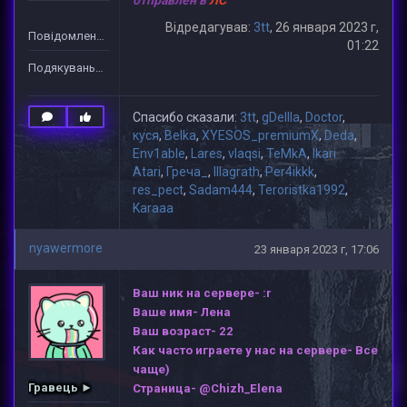
отправлен в
ЛС
Відредагував:
3tt
, 26 января 2023 г,
Повідомлень: 1
01:22
Подякувань: 19
Спасибо сказали:
3tt
,
gDeIIIa
,
Doctor
,
куся
,
Belka
,
XYESOS_premiumX
,
Deda
,
Env1able
,
Lares
,
vlaqsi
,
TeMkA
,
Ikari
Atari
,
Греча_
,
lllagrath
,
Per4ikkk
,
res_pect
,
Sadam444
,
Teroristka1992
,
Karaaa
nyawermore
23 января 2023 г, 17:06
Ваш ник на сервере- :r
Ваше имя- Лена
Ваш возраст- 22
Как часто играете у нас на сервере- Все
чаще)
Гравець ►
Страница- @Chizh_Elena