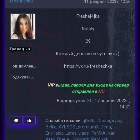
Freshechka
11 февраля 2023 г, 12:56
Freshe[4]ka
Nataly
29
Гравець ►
Каждый день но по чуть чуть )
Повідомлень: 3
https://vk.ru/freshechka
Подякувань: 44
VIP
в
ыдал, пароля для входа на сервер
отправлен в
ЛС
Відредагував:
3tt
, 17 апреля 2023 г,
14:31
Спасибо сказали:
gDeIIIa
,
Doctor
,
куся
,
Belka
,
XYESOS_premiumX
,
Deda
,
Env1able
,
Lares
,
vlaqsi
,
TeMkA
,
Ikari
Atari
,
Греча_
,
lllagrath
,
Per4ikkk
,