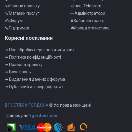
📧Новини проекту
⭐[наш Telegram]
🛒Магазин послуг
👀Адмiнiстратори
✍Форум
❌Забанені гравці
📞Пiдтримка
🎮Iгрова статистика
Корисні посилання
➜ Про обробку персональних даних
➜ Полiтика конфiденцiйностi
➜ Правила проекту
➜ База знань
➜ Видалення данних с форума
➜ Публiчний договiр (оферта)
B ГOCTЯX У ГOPДOHA
© Усі права захищені
Працює для
Ygordona.com