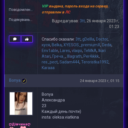
VIP
выдана, пароль входа на сервер,
Повідомлень: 2
отправлен в
ЛС
Подякувань: 38
Відредагував:
3tt
, 26 января 2023 г,
01:23
Спасибо сказали:
3tt
,
gDeIIIa
,
Doctor
,
куся
,
Belka
,
XYESOS_premiumX
,
Deda
,
Env1able
,
Lares
,
vlaqsi
,
TeMkA
,
Ikari
Atari
,
Греча_
,
lllagrath
,
Per4ikkk
,
res_pect
,
Sadam444
,
Teroristka1992
,
Karaaa
Bonya
24 января 2023 г, 01:15
Bonya
Александра
23
Каждый день почти)
insta: oleksa.viatkina
ღДівчинаღ