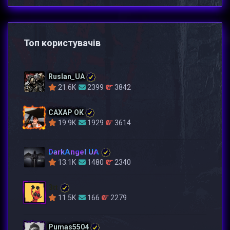
Топ користувачів
Ruslan_UA
21.6K
2399
3842
САХАР ОК
19.9K
1929
3614
DarkAngel UA
13.1K
1480
2340
3tt
11.5K
166
2279
Pumas5504