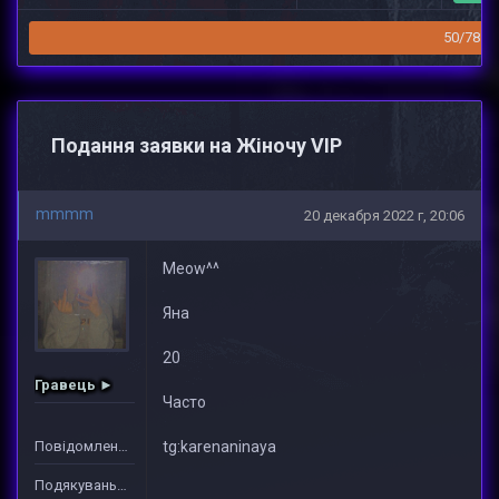
50/78
Подання заявки на Жіночу VIP
mmmm
20 декабря 2022 г, 20:06
Meow^^
Яна
20
Гравець ►
Часто
Повідомлень: 1
tg:karenaninaya
Подякувань: 19