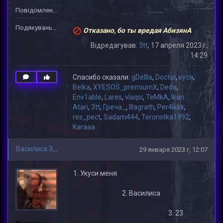
Повідомлень: 1
Подякувань: 19
Отказано, бо ты вредая АбизянА
Відредагував:
3tt
, 17 апреля 2023 г,
14:29
Спасибо сказали:
gDeIIIa
,
Doctor
,
куся
,
Belka
,
XYESOS_premiumX
,
Deda
,
Env1able
,
Lares
,
vlaqsi
,
TeMkA
,
Ikari
Atari
,
3tt
,
Греча_
,
lllagrath
,
Per4ikkk
,
res_pect
,
Sadam444
,
Teroristka1992
,
Karaaa
Василиса Зимоздра
29 января 2023 г, 12:07
Укуси меня
2. Василиса
3. 23