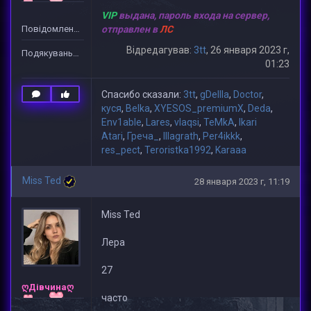
VIP
выдана, пароль входа на сервер,
Повідомлень: 2
отправлен в
ЛС
Відредагував:
3tt
, 26 января 2023 г,
Подякувань: 36
01:23
Спасибо сказали:
3tt
,
gDeIIIa
,
Doctor
,
куся
,
Belka
,
XYESOS_premiumX
,
Deda
,
Env1able
,
Lares
,
vlaqsi
,
TeMkA
,
Ikari
Atari
,
Греча_
,
lllagrath
,
Per4ikkk
,
res_pect
,
Teroristka1992
,
Karaaa
Miss Ted
28 января 2023 г, 11:19
Miss Ted
Лера
27
ღДівчинаღ
часто