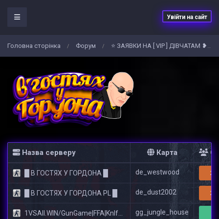
Увійти на сайт
Головна сторiнка
Форум
⭐ ЗАЯВКИ НА [ VIP ] ДІВЧАТАМ ❥ ⬅
/
/
Назва серверу
Карта
Он
de_westwood
█ В ГОСТЯХ У ГОРДОНА █
21
de_dust2002
█ В ГОСТЯХ У ГОРДОНА PL █
23
gg_jungle_house
1VSAll.WIN/GunGame|FFA|KnIfE MoD
6/