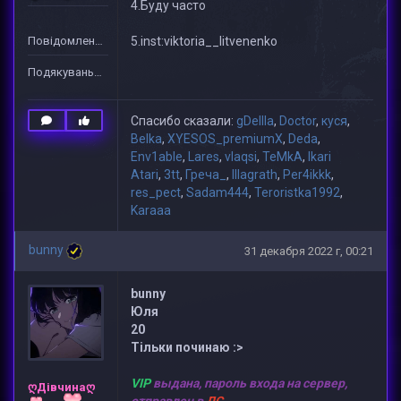
4.Буду часто
Повідомлень: 3
5.inst:viktoria__litvenenko
Подякувань: 51
Спасибо сказали:
gDeIIIa
,
Doctor
,
куся
,
Belka
,
XYESOS_premiumX
,
Deda
,
Env1able
,
Lares
,
vlaqsi
,
TeMkA
,
Ikari
Atari
,
3tt
,
Греча_
,
lllagrath
,
Per4ikkk
,
res_pect
,
Sadam444
,
Teroristka1992
,
Karaaa
bunny
31 декабря 2022 г, 00:21
bunny
Юля
20
Тільки починаю :>
VIP
выдана, пароль входа на сервер,
ღДівчинаღ