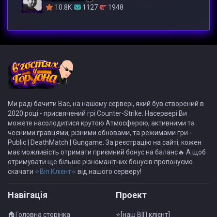
10.8K
1127
1948
Ми раді бачити Вас, на нашому сервері, який був створений в
2020 році - присвячений грі Counter-Strike. Насервері Ви
можете насолодитися крутою Атмосферою, активними та
чесними гравцями, різними обновами, та режимами гри -
Public | DeathMatch | Gungame. За реєстрацію на сайті, кожен
має можливість отримати приємний бонус на баланс🔥 А щоб
отримувати ще більше різноманітних бонусів пропонуємо
скачати
⭐Віп Клієнт⭐
від нашого серверу!
Навiгацiя
Проект
🏠Головна сторінка
⭐[наш ВІП клієнт]