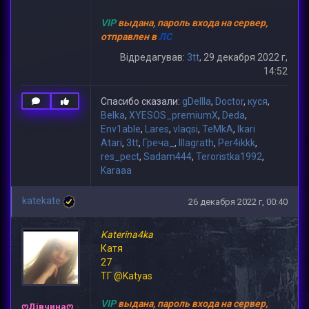
VIP
выдана, пароль входа на сервер,
отправлен в
ЛС
Відредагував:
3tt
, 29 декабря 2022 г,
14:52
Спасибо сказали:
gDeIIIa
,
Doctor
,
куся
,
Belka
,
XYESOS_premiumX
,
Deda
,
Env1able
,
Lares
,
vlaqsi
,
TeMkA
,
Ikari
Atari
,
3tt
,
Греча_
,
lllagrath
,
Per4ikkk
,
res_pect
,
Sadam444
,
Teroristka1992
,
Karaaa
katekate
26 декабря 2022 г, 00:40
Katerina4ka
Катя
27
ТГ @Katyas
VIP
выдана, пароль входа на сервер,
ღДівчинаღ