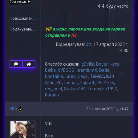
Гравець ►
4 4. буду часто
Повідомлень: 1
VIP
выдал, пароля для входа на сервер
Подякувань: 19
отправлен в
ЛС
Відредагував:
3tt
, 17 апреля 2023 г,
14:30
Спасибо сказали:
gDeIIIa
,
Doctor
,
куся
,
Belka
,
XYESOS_premiumX
,
Deda
,
Env1able
,
Lares
,
vlaqsi
,
TeMkA
,
Ikari
Atari
,
3tt
,
Греча_
,
lllagrath
,
Per4ikkk
,
res_pect
,
Sadam444
,
Teroristka1992
,
Karaaa
vito
31 января 2023 г, 11:47
Vito
Віта