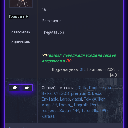
16
Гравець ►
Регулярно
Повідомлень: 2
Тг-@vita753
Подякувань: 35
VIP
выдал, пароля для входа на сервер
отправлен в
ЛС
Відредагував:
3tt
, 17 апреля 2023 г,
14:31
Спасибо сказали:
gDeIIIa
,
Doctor
,
куся
,
Belka
,
XYESOS_premiumX
,
Deda
,
Env1able
,
Lares
,
vlaqsi
,
TeMkA
,
Ikari
Atari
,
3tt
,
Греча_
,
lllagrath
,
Per4ikkk
,
res_pect
,
Sadam444
,
Teroristka1992
,
Karaaa