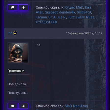
Спасибо сказали:
Куцик
,
MaD
,
Ikari
Atari
,
Suspect
,
denden4ik
,
Svitl94oK
,
Karaaa
,
S.t.A.l.K.e.R.
,
F0rt1sw0wJkEee
,
XYESOSPEEK
.ns
15 февраля 2024 г, 15:12
.ns
Гравець ►
Повідомлень: 1
Подякувань: 10
Спасибо сказали:
MaD
,
Ikari Atari
,