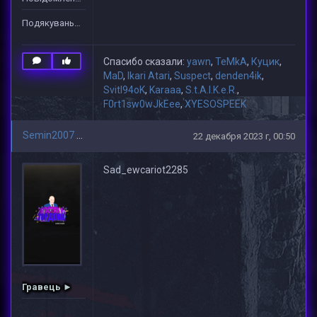
Подякувань: 14
Спасибо сказали:
yawn
,
TeMkA
,
Куцик
,
MaD
,
Ikari Atari
,
Suspect
,
denden4ik
,
Svitl94oK
,
Karaaa
,
S.t.A.l.K.e.R.
,
F0rt1sw0wJkEee
,
XYESOSPEEK
Semin2007
22 декабря 2023 г, 00:50
Sad_ewcariot2285
Гравець ►