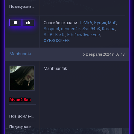
Подякувань: 24
Спасибо сказали:
TeMkA
,
Куцик
,
MaD
,
Suspect
,
denden4ik
,
Svitl94oK
,
Karaaa
,
S.t.A.l.K.e.R.
,
F0rt1sw0wJkEee
,
XYESOSPEEK
Marihuan4ik
6 февраля 2024 г, 03:13
Marihuan4ik
Вічний Бан
Повідомлень: 1
Подякувань: 10