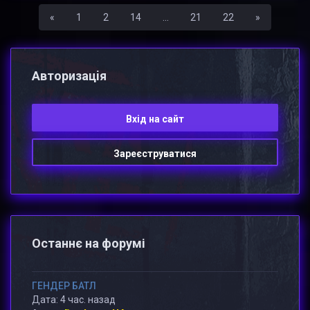
Назад
Вперед
«
1
2
14
...
21
22
»
Авторизацiя
Вхiд на сайт
Зареєструватися
Останнє на форумі
ГЕНДЕР БАТЛ
Дата: 4 час. назад