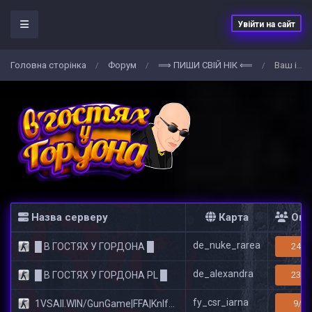
Увійти на сайт
Головна сторiнка
Форум
⟹ ПИШИ СВIЙ НIК ⟸
Ваш ігровий НІК на сервері
/
/
/
Назва серверу
Карта
Онл
de_nuke_rarea
█ В ГОСТЯХ У ГОРДОНА █
24/3
de_alexandra
█ В ГОСТЯХ У ГОРДОНА PL █
23/3
fy_csr_iarna
1VSAll.WIN/GunGame|FFA|KnIfE MoD
9/14