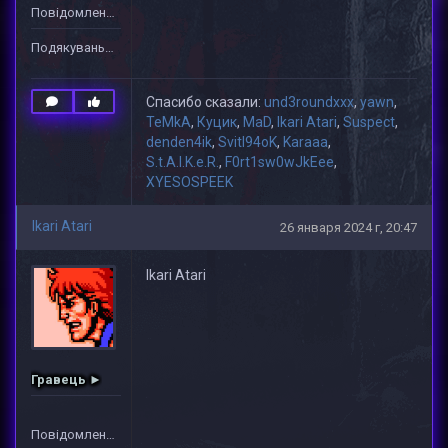
Повідомлень: 1
Подякувань: 13
Спасибо сказали:
und3roundxxx
,
yawn
,
TeMkA
,
Куцик
,
MaD
,
Ikari Atari
,
Suspect
,
denden4ik
,
Svitl94oK
,
Karaaa
,
S.t.A.l.K.e.R.
,
F0rt1sw0wJkEee
,
XYESOSPEEK
Ikari Atari
26 января 2024 г, 20:47
Ikari Atari
Гравець ►
Повідомлень: 3