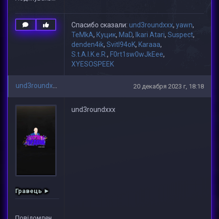
Спасибо сказали:
und3roundxxx
,
yawn
,
TeMkA
,
Куцик
,
MaD
,
Ikari Atari
,
Suspect
,
denden4ik
,
Svitl94oK
,
Karaaa
,
S.t.A.l.K.e.R.
,
F0rt1sw0wJkEee
,
XYESOSPEEK
und3roundxxx
20 декабря 2023 г, 18:18
und3roundxxx
Гравець ►
Повідомлень: 3