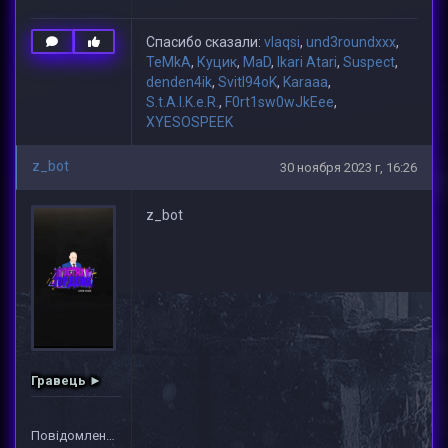
Спасибо сказали:
vlaqsi
,
und3roundxxx
,
TeMkA
,
Куцик
,
MaD
,
Ikari Atari
,
Suspect
,
denden4ik
,
Svitl94oK
,
Karaaa
,
S.t.A.l.K.e.R.
,
F0rt1sw0wJkEee
,
XYESOSPEEK
z_bot
30 ноября 2023 г, 16:26
z_bot
Гравець ►
Повідомлень: 1