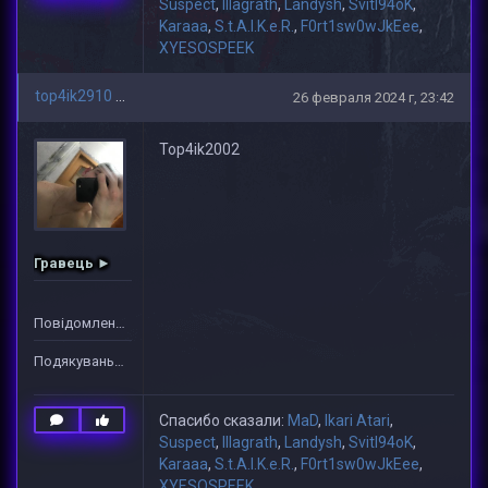
Suspect
,
lllagrath
,
Landysh
,
Svitl94oK
,
Karaaa
,
S.t.A.l.K.e.R.
,
F0rt1sw0wJkEee
,
XYESOSPEEK
top4ik2910
26 февраля 2024 г, 23:42
Top4ik2002
Гравець ►
Повідомлень: 1
Подякувань: 10
Спасибо сказали:
MaD
,
Ikari Atari
,
Suspect
,
lllagrath
,
Landysh
,
Svitl94oK
,
Karaaa
,
S.t.A.l.K.e.R.
,
F0rt1sw0wJkEee
,
XYESOSPEEK