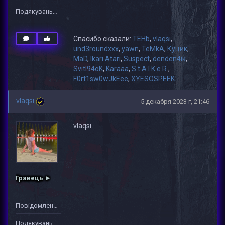
Подякувань: 15
Спасибо сказали:
TEHb
,
vlaqsi
,
und3roundxxx
,
yawn
,
TeMkA
,
Куцик
,
MaD
,
Ikari Atari
,
Suspect
,
denden4ik
,
Svitl94oK
,
Karaaa
,
S.t.A.l.K.e.R.
,
F0rt1sw0wJkEee
,
XYESOSPEEK
vlaqsi
5 декабря 2023 г, 21:46
vlaqsi
Гравець ►
Повідомлень: 4
Подякувань: 37