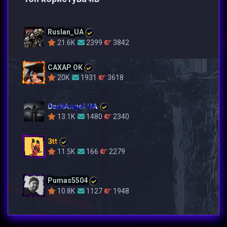
Ruslan_UA
21.6K
2399
3842
САХАР ОК
20K
1931
3618
DarkAngel UA
13.1K
1480
2340
3tt
11.5K
166
2279
Pumas5504
10.8K
1127
1948