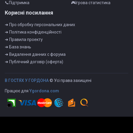
📞Пiдтримка
🎮Iгрова статистика
Корисні посилання
➜ Про обробку персональних даних
➜ Полiтика конфiденцiйностi
➜ Правила проекту
➜ База знань
➜ Видалення данних с форума
➜ Публiчний договiр (оферта)
B ГOCTЯX У ГOPДOHA
© Усі права захищені
Працює для
Ygordona.com