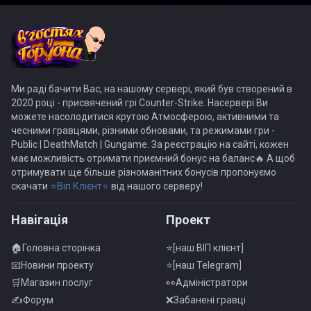
Ми раді бачити Вас, на нашому сервері, який був створений в
2020 році - присвячений грі Counter-Strike. Насервері Ви
можете насолодитися крутою Атмосферою, активними та
чесними гравцями, різними обновами, та режимами гри -
Public | DeathMatch | Gungame. За реєстрацію на сайті, кожен
має можливість отримати приємний бонус на баланс🔥 А щоб
отримувати ще більше різноманітних бонусів пропонуємо
скачати
⭐Віп Клієнт⭐
від нашого серверу!
Навiгацiя
Проект
🏠Головна сторінка
⭐[наш ВІП клієнт]
📧Новини проекту
⭐[наш Telegram]
🛒Магазин послуг
👀Адмiнiстратори
✍Форум
❌Забанені гравці