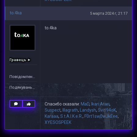
to.4ka
5 марта 2024 г, 21:17
to.4ka
Гравець ►
Повідомлень: 7
Подякувань: 44
Спасибо сказали:
MaD
,
Ikari Atari
,
Suspect
,
lllagrath
,
Landysh
,
Svitl94oK
,
Karaaa
,
S.t.A.l.K.e.R.
,
F0rt1sw0wJkEee
,
XYESOSPEEK